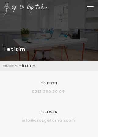
İletişim
ANASAYFA
➜
İLETİŞİM
TELEFON
0212 230 30 09
E-POSTA
info@drozgetarhan.com