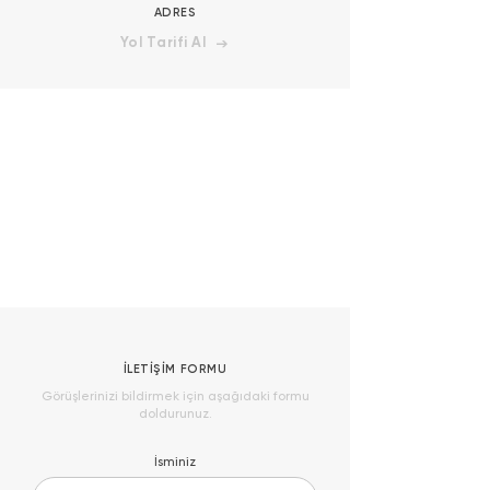
ADRES
Yol Tarifi Al
İLETİŞİM FORMU
Görüşlerinizi bildirmek için aşağıdaki formu
doldurunuz.
İsminiz